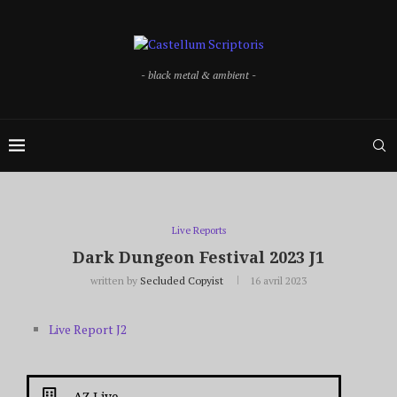
- black metal & ambient -
Live Reports
Dark Dungeon Festival 2023 J1
written by
Secluded Copyist
16 avril 2023
Live Report J2
AZ Live