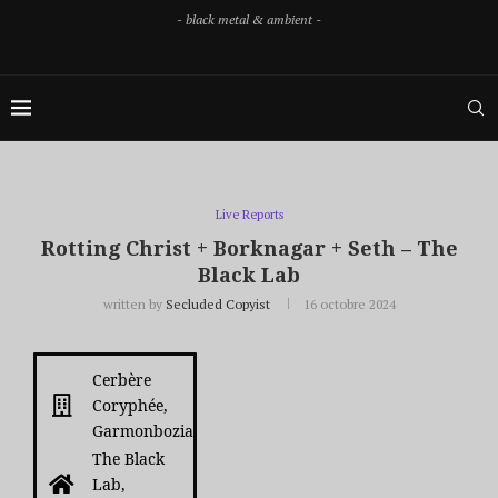
- black metal & ambient -
Live Reports
Rotting Christ + Borknagar + Seth – The
Black Lab
written by
Secluded Copyist
16 octobre 2024
Cerbère
Coryphée,
Garmonbozia
The Black
Lab,