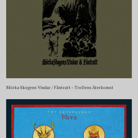
Mörka Skogens Vindar / Fåntratt – Trollens Återkomst