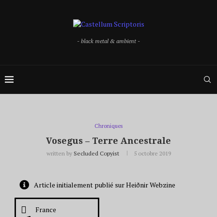
- black metal & ambient -
Chroniques
Vosegus – Terre Ancestrale
written by
Secluded Copyist
5 octobre 2019
Article initialement publié sur Heiðnir Webzine
France