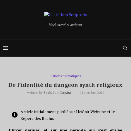
- black metal & ambient -
Articles thématiques
De l’identité du dungeon synth religieux
written by
Secluded Copyist
21 octobre 2019
Article initialement publié sur Heiðnir Webzine et le
Repère des Reclus
L’hiver dernier, et sur une période qui s’est étalée