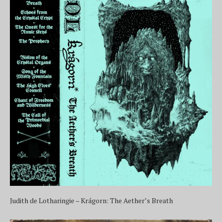
Judith de Lotharingie – Krágorn: The Aether’s Breath