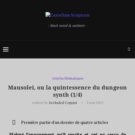
- black metal & ambient -
Articles thématiques
Mausolei, ou la quintessence du dungeon
synth (1/4)
written by
Secluded Copyist
3 mai 2023
Première partie d'un dossier de quatre articles
Malgré l’engouement qu’il suscite et qui ne cesse de