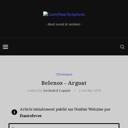
- black metal & ambient -
Chroniques
Belenos – Argoat
written by
Secluded Copyist
2 octobre 2019
Article initialement publié sur Heiðnir Webzine par
Dantefever