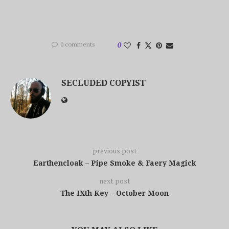
0 comments
0
SECLUDED COPYIST
previous post
Earthencloak – Pipe Smoke & Faery Magick
next post
The IXth Key – October Moon