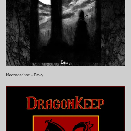
Necrocachot – Eawy