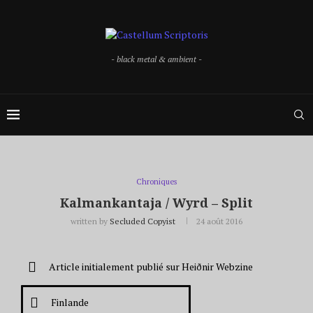
- black metal & ambient -
Chroniques
Kalmankantaja / Wyrd – Split
written by
Secluded Copyist
24 août 2016
Article initialement publié sur Heiðnir Webzine
Finlande