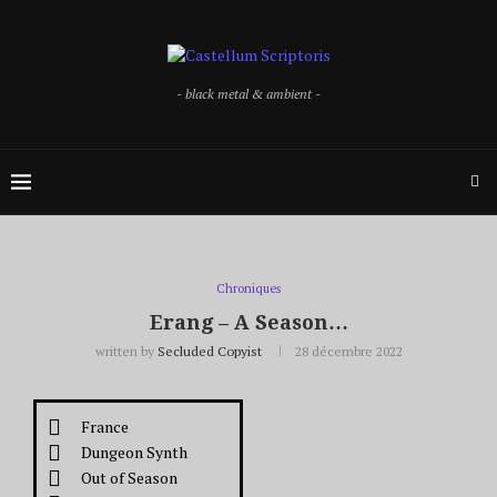
- black metal & ambient -
Chroniques
Erang – A Season…
written by
Secluded Copyist
28 décembre 2022
France
Dungeon Synth
Out of Season