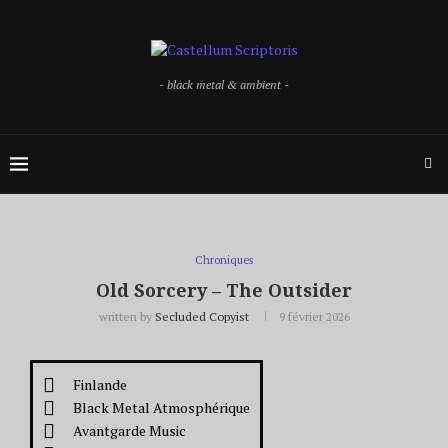
- black metal & ambient -
Chroniques
Old Sorcery – The Outsider
written by
Secluded Copyist
9 février 2026
Finlande
Black Metal Atmosphérique
Avantgarde Music