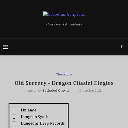
- black metal & ambient -
Chroniques
Old Sorcery – Dragon Citadel Elegies
written by
Secluded Copyist
10 octobre 2022
Finlande
Dungeon Synth
Dungeons Deep Records