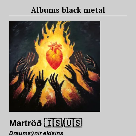
Albums black metal
Martröð 🇮🇸/🇺🇸
Draumsýnir eldsins