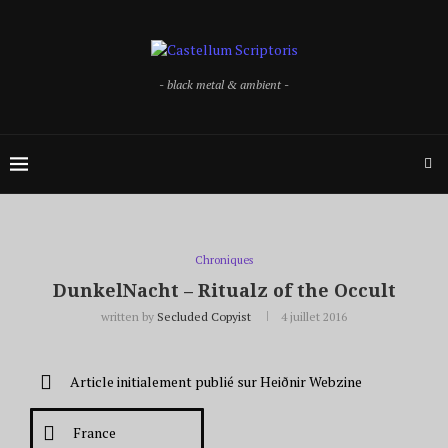
- black metal & ambient -
Chroniques
DunkelNacht – Ritualz of the Occult
written by
Secluded Copyist
4 juillet 2016
Article initialement publié sur Heiðnir Webzine
France