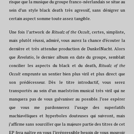
risque que la musique du groupe franco-néerlandais se situe au
sein d’un style black death très agressif, sans dénigrer un
certain aspect somme toute assez tangible.
Une fois l’artwork de
Ritualz of the Occult
, certes, simpliste,
mais plutôt réussi, admiré, vous aurez la chance d’écouter la
dernière et très attendue production de DunkelNacht. Alors
que
Revelatio
, le dernier album en date du groupe, semblait
concilier les aspects du black et du death,
Ritualz of the
Occult
emprunte un sentier bien plus viril et plus direct que
son prédécesseur. Dès le titre introductif, vous serez
transportés au sein d’un maelström musical très viril qui ne
manquera pas de vous galvaniser au possible. J’ose espérer
que vous me pardonnerez l’usage des superlatifs
machiavéliques et hyperboles douteuses qui suivront, mais
j’affirme sans sourciller que la majeure partie des titres de cet
EP fera naître en vous l’irrépressible besoin de vous mouvoir