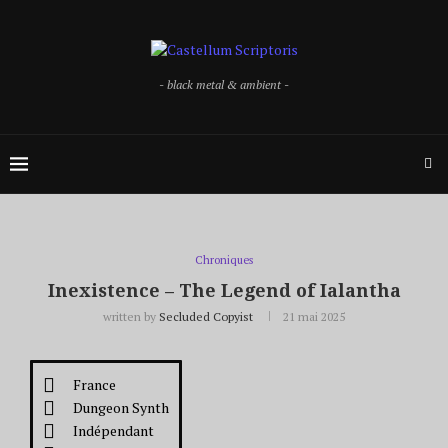
- black metal & ambient -
Chroniques
Inexistence – The Legend of Ialantha
written by
Secluded Copyist
21 mai 2025
France
Dungeon Synth
Indépendant