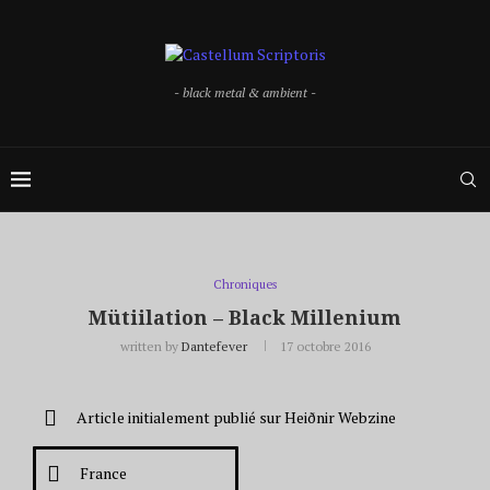
- black metal & ambient -
Chroniques
Mütiilation – Black Millenium
written by
Dantefever
17 octobre 2016
Article initialement publié sur Heiðnir Webzine
France