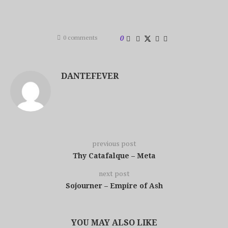
0 comments
0
DANTEFEVER
previous post
Thy Catafalque – Meta
next post
Sojourner – Empire of Ash
YOU MAY ALSO LIKE