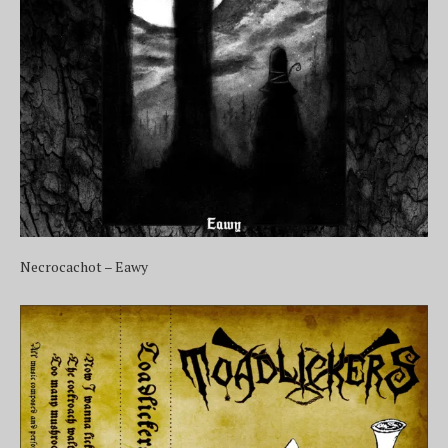
Necrocachot – Eawy