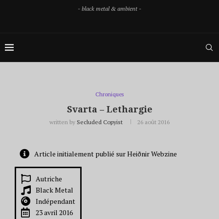
- black metal & ambient -
Chroniques
Svarta – Lethargie
written by
Secluded Copyist
26 août 2016
Article initialement publié sur Heiðnir Webzine
Autriche
Black Metal
Indépendant
23 avril 2016