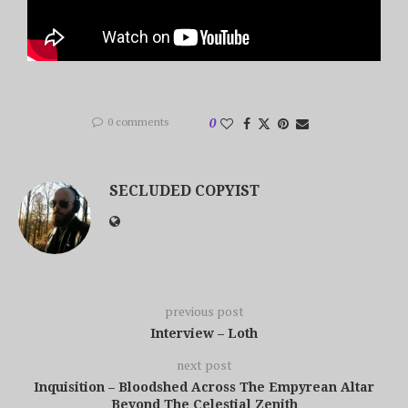
0 comments
0
SECLUDED COPYIST
previous post
Interview – Loth
next post
Inquisition – Bloodshed Across The Empyrean Altar
Beyond The Celestial Zenith