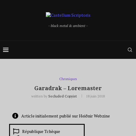
- black metal & ambient -
Chroniques
Garadrak – Loremaster
written by
Secluded Copyist
18 juin 2018
Article initialement publié sur Heiðnir Webzine
République Tchèque