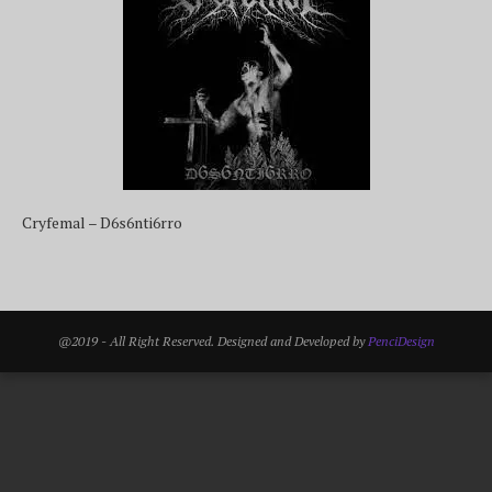
Cryfemal – D6s6nti6rro
@2019 - All Right Reserved. Designed and Developed by
PenciDesign