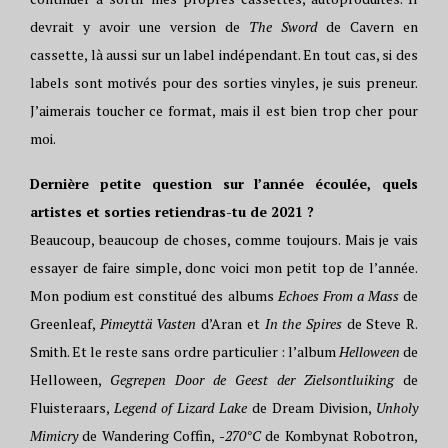
devrait y avoir une version de
The Sword
de Cavern en
cassette, là aussi sur un label indépendant. En tout cas, si des
labels sont motivés pour des sorties vinyles, je suis preneur.
J’aimerais toucher ce format, mais il est bien trop cher pour
moi.
Dernière petite question sur l’année écoulée, quels
artistes et sorties retiendras-tu de 2021 ?
Beaucoup, beaucoup de choses, comme toujours. Mais je vais
essayer de faire simple, donc voici mon petit top de l’année.
Mon podium est constitué des albums
Echoes From a Mass
de
Greenleaf,
Pimeyttä Vasten
d’Aran et
In the Spires
de Steve R.
Smith. Et le reste sans ordre particulier : l’album
Helloween
de
Helloween,
Gegrepen Door de Geest der Zielsontluiking
de
Fluisteraars,
Legend of Lizard Lake
de Dream Division,
Unholy
Mimicry
de Wandering Coffin,
-270°C
de Kombynat Robotron,