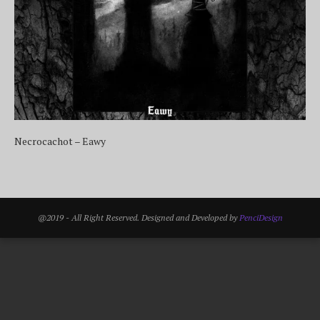
Necrocachot – Eawy
@2019 - All Right Reserved. Designed and Developed by
PenciDesign