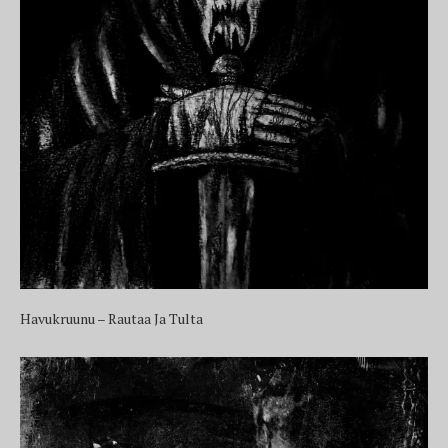
Havukruunu – Rautaa Ja Tulta