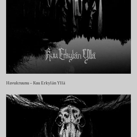
Havukruunu – Kuu Erkylän Yllä