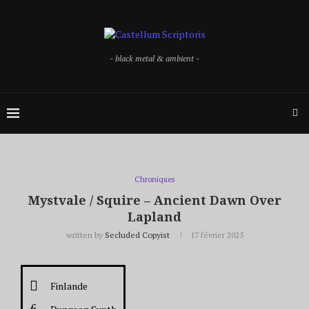
- black metal & ambient -
Chroniques
Mystvale / Squire – Ancient Dawn Over
Lapland
written by
Secluded Copyist
17 février 2025
Finlande