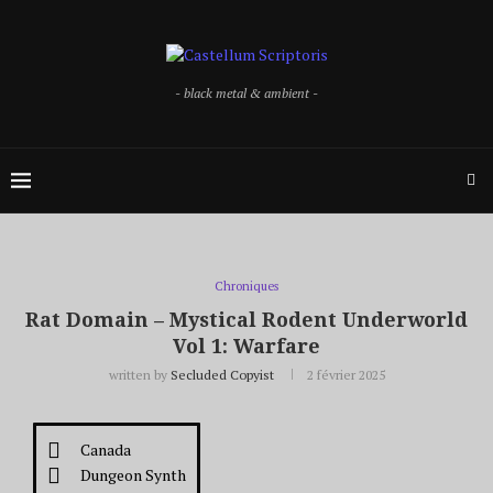
- black metal & ambient -
Chroniques
Rat Domain – Mystical Rodent Underworld
Vol 1: Warfare
written by
Secluded Copyist
2 février 2025
Canada
Dungeon Synth