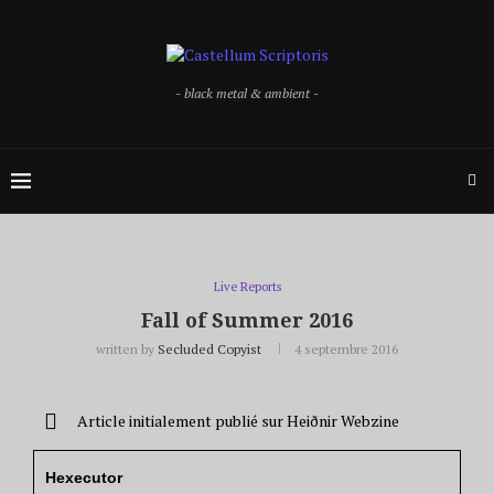
- black metal & ambient -
Live Reports
Fall of Summer 2016
written by
Secluded Copyist
4 septembre 2016
Article initialement publié sur Heiðnir Webzine
Hexecutor