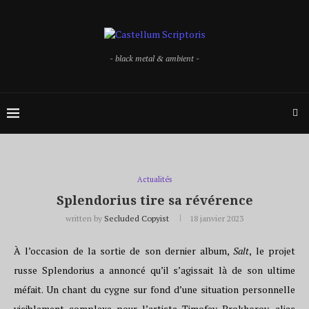
- black metal & ambient -
Actualités
Splendorius tire sa révérence
written by
Secluded Copyist
18 janvier 2023
À l’occasion de la sortie de son dernier album,
Salt
, le projet
russe Splendorius a annoncé qu’il s’agissait là de son ultime
méfait. Un chant du cygne sur fond d’une situation personnelle
visiblement complexe pour l’artiste Timofey Prokhorov, alias