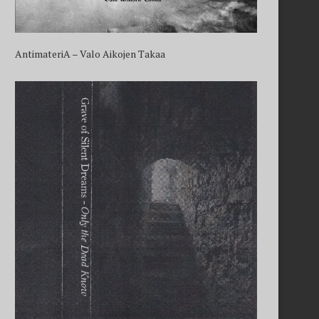
AntimateriA – Valo Aikojen Takaa