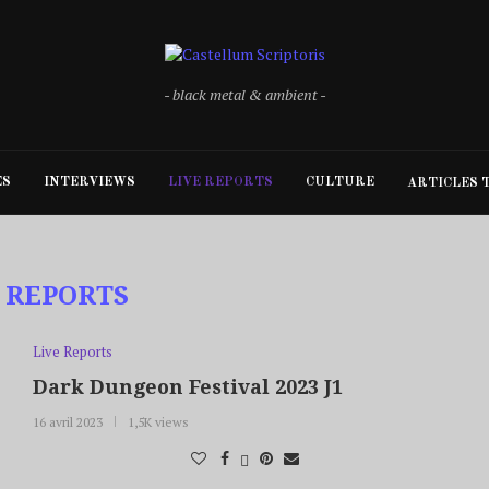
- black metal & ambient -
ES
INTERVIEWS
LIVE REPORTS
CULTURE
ARTICLES 
 REPORTS
Live Reports
Dark Dungeon Festival 2023 J1
16 avril 2023
1,5K views