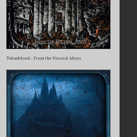
Teitanblood – From the Visceral Abyss