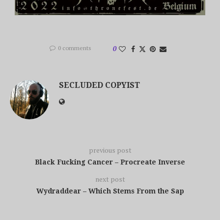
0 comments
0
SECLUDED COPYIST
previous post
Black Fucking Cancer – Procreate Inverse
next post
Wydraddear – Which Stems From the Sap