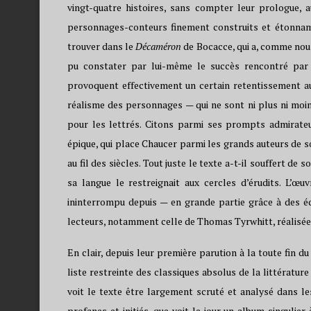
vingt-quatre histoires, sans compter leur prologue, 
personnages-conteurs finement construits et étonnam
trouver dans le
Décaméron
de Bocacce, qui a, comme nous
pu constater par lui-même le succès rencontré par 
provoquent effectivement un certain retentissement au
réalisme des personnages — qui ne sont ni plus ni moins
pour les lettrés. Citons parmi ses prompts admirate
épique, qui place Chaucer parmi les grands auteurs de 
au fil des siècles. Tout juste le texte a-t-il souffert de
sa langue le restreignait aux cercles d’érudits. L’œuv
ininterrompu depuis — en grande partie grâce à des éd
lecteurs, notamment celle de Thomas Tyrwhitt, réalisée 
En clair, depuis leur première parution à la toute fin 
liste restreinte des classiques absolus de la littératur
voit le texte être largement scruté et analysé dans le
profanes et initiés, que voit le jour un album singulier