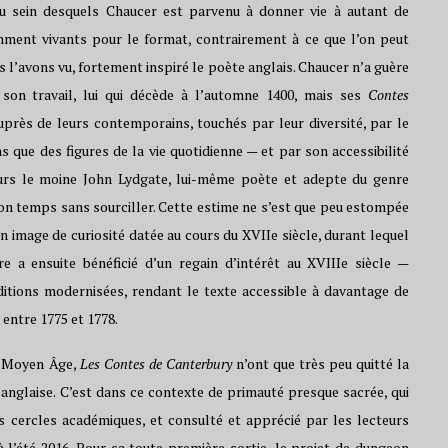
au sein desquels Chaucer est parvenu à donner vie à autant de
ment vivants pour le format, contrairement à ce que l’on peut
 l’avons vu, fortement inspiré le poète anglais. Chaucer n’a guère
son travail, lui qui décède à l’automne 1400, mais ses
Contes
près de leurs contemporains, touchés par leur diversité, par le
 que des figures de la vie quotidienne — et par son accessibilité
urs le moine John Lydgate, lui-même poète et adepte du genre
son temps sans sourciller. Cette estime ne s’est que peu estompée
 son image de curiosité datée au cours du XVIIe siècle, durant lequel
re a ensuite bénéficié d’un regain d’intérêt au XVIIIe siècle —
itions modernisées, rendant le texte accessible à davantage de
entre 1775 et 1778.
du Moyen Âge,
Les Contes de Canterbury
n’ont que très peu quitté la
e anglaise. C’est dans ce contexte de primauté presque sacrée, qui
s cercles académiques, et consulté et apprécié par les lecteurs
 à l’été 2016. Pour sa toute première sortie, le projet de dungeon