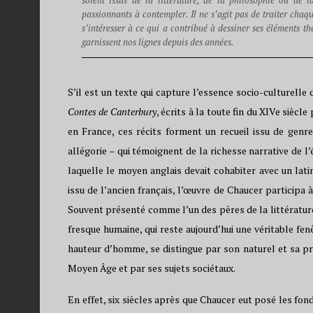
soient issus de la littérature, de la philosophie ou de l
passionnants à contempler. Il ne s’agit pas de traiter chaq
s’intéresser à ce qui a contribué à dessiner ses éléments t
garnissent nos lignes depuis des années.
S’il est un texte qui capture l’essence socio-culturelle
Contes de Canterbury
, écrits à la toute fin du XIVe siè
en France, ces récits forment un recueil issu de genres
allégorie – qui témoignent de la richesse narrative de l
laquelle le moyen anglais devait cohabiter avec un lat
issu de l’ancien français, l’œuvre de Chaucer participa 
Souvent présenté comme l’un des pères de la littérature
fresque humaine, qui reste aujourd’hui une véritable fen
hauteur d’homme, se distingue par son naturel et sa prof
Moyen Âge et par ses sujets sociétaux.
En effet, six siècles après que Chaucer eut posé les fon