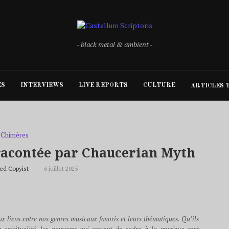
- black metal & ambient -
ES
INTERVIEWS
LIVE REPORTS
CULTURE
ARTICLES 
Chimères
racontée par Chaucerian Myth
ed Copyist
6 juillet 2025
aux liens entre nos genres musicaux favoris et leurs thématiques. Qu’ils