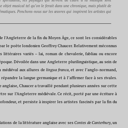
a spiritualité, les paysages qui servent de cadre à la musique sont
ue objet musical tel qu’on le ferait dans une chronique, mais plutôt de
hématiques. Penchons-nous sur les œuvres qui inspirent les artistes qui
 de l’Angleterre de la fin du Moyen Âge, ce sont les considérables
cle par le poète londonien Geoffrey Chaucer. Relativement méconnus
 littéraires variés – lai, roman de chevalerie, fabliau ou encore
’époque. Dévoilée dans une Angleterre plurilinguistique, au sein de
in médiéval aux allures de
lingua franca
, et avec l’anglo-normand,
à répandre la langue germanique et à l’affirmer face à ses rivales.
 anglaise, Chaucer a travaillé pendant plusieurs années sur cette
être sur l’Angleterre médiévale. Ce récit, porté par une écriture à
ondeur, et persiste à inspirer les artistes fascinés par la fin du
dations de la littérature anglaise avec ses
Contes de Canterbury
, un