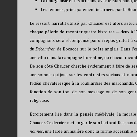
La bourgeoisie et les artisans, avec le Marchand, le
Les femmes, principalement incarnées par la Bourge
Le ressort narratif utilisé par Chaucer est alors astuci
chaque pèlerin de raconter quatre histoires — deux à l’al
compagnons sera récompensé par un repas gratuit à son 
du
Décaméron
de Bocacce sur le poète anglais. Dans l’œ
une villa dans la campagne florentine, où chacun raconte
De son côté Chaucer cherche évidemment à faire de se
une somme qui joue sur les contrastes sociaux et moraux
l’idéal chevaleresque à la roublardise des marchands. 
fonction de son ton, de son message ou de son genre
religieuse.
Étroitement liée dans la pensée médiévale, la morale
Chaucer. Ce dernier met en garde son lectorat face aux da
nonnes
, une fable animalière dont la forme accessible 