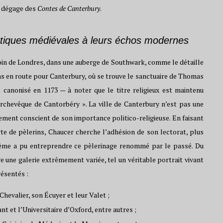
se dégage des
Contes de Canterbury
.
matiques médiévales à leurs échos modernes
oin de Londres, dans une auberge de Southwark, comme le détaille
ins en route pour Canterbury, où se trouve le sanctuaire de Thomas
s canonisé en 1173 — à noter que le titre religieux est maintenu
 archevêque de Cantorbéry ». La ville de Canterbury n’est pas une
ement conscient de son importance politico-religieuse. En faisant
rte de pèlerins, Chaucer cherche l’adhésion de son lectorat, plus
i-même a pu entreprendre ce pèlerinage renommé par le passé. Du
 une galerie extrêmement variée, tel un véritable portrait vivant
résentés :
 Chevalier, son Écuyer et leur Valet ;
ant et l’Universitaire d’Oxford, entre autres ;