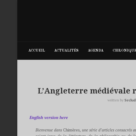
ACCUEIL
ACTUALITÉS
AGENDA
CHRONIQU
L’Angleterre médiévale 
written by
Seclud
English version here
Bienvenue dans
Chimères
, une série d’articles consacrés 