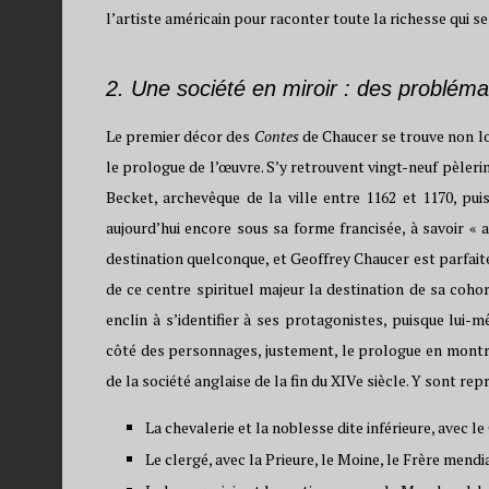
l’artiste américain pour raconter toute la richesse qui 
2. Une société en miroir : des problé
Le premier décor des
Contes
de Chaucer se trouve non l
le prologue de l’œuvre. S’y retrouvent vingt-neuf pèler
Becket, archevêque de la ville entre 1162 et 1170, pui
aujourd’hui encore sous sa forme francisée, à savoir «
destination quelconque, et Geoffrey Chaucer est parfait
de ce centre spirituel majeur la destination de sa coho
enclin à s’identifier à ses protagonistes, puisque lu
côté des personnages, justement, le prologue en montre
de la société anglaise de la fin du XIVe siècle. Y sont rep
La chevalerie et la noblesse dite inférieure, avec le
Le clergé, avec la Prieure, le Moine, le Frère mendi