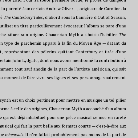
a parenté à un certain Andrew Oliver —, originaire de Caroline du
lé
The Canterbury Tales
, d’abord sous la bannière d’Out of Season,
tiliser un titre particulièrement évocateur, l’album se pare d’une
ache situer son origine. Chaucerian Myth a choisi d’habiller
The
— un type de parchemin apparu à la fin du Moyen Âge — datant du
t, représentant des pèlerins quittant Canterbury et tirée d’une
certain John Lydgate, dont nous avons mentionné la contribution à
ment tout sauf anodin de la part de l’artiste américain, qui sait
e au moment de faire vivre ses lignes et ses personnages autrement
synth est un choix pertinent pour mettre en musique un tel pilier
orme à celle des origines, Chaucerian Myth a accouché d’un album
e qui est déjà inhabituel pour une pièce musical se mue en rareté
sical qui fait la part belle aux formats courts — c’est-à-dire aux
ype
rehearsals
. Il n’en fallait probablement pas moins de la part de