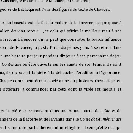
 Cuisinier, le Médecin et le Meunier, entre autres ;
oise de Bath, qui est l’une des figures du texte de Chaucer.
eux. La bascule est du fait du maître de la taverne, qui propose à
ler, deux au retour —, et celui qui offrira le meilleur récit à ses
retour. Là encore, on ne peut que constater la lourde influence
uvre de Bocacce, la peste force dix jeunes gens à se retirer dans
 une histoire par jour pendant dix jours à ses partenaires de jeu.
s
Contes
une fenêtre ouverte sur les sujets de son temps. Ils sont
, ils opposent la piété à la débauche, l’érudition à l’ignorance,
Chaque conte peut être associé à une ou plusieurs thématique en
 littéraire, à commencer par ceux dont la visée est morale et
 et la piété se retrouvent dans une bonne partie des
Contes
de
ngers de la flatterie et de la vanité dans le
Conte de l’Aumônier des
rend sa morale particulièrement intelligible — bien qu’elle occupe