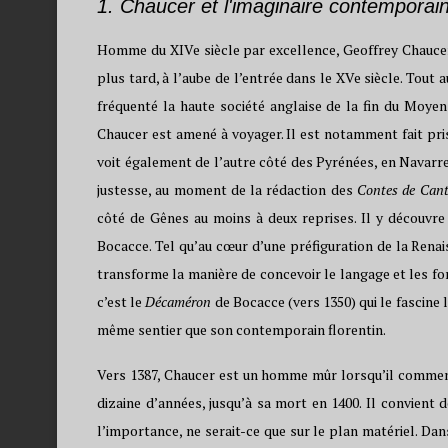
1. Chaucer et l'imaginaire contemporai
Homme du XIVe siècle par excellence, Geoffrey Chaucer 
plus tard, à l’aube de l’entrée dans le XVe siècle. Tout 
fréquenté la haute société anglaise de la fin du Moyen
Chaucer est amené à voyager. Il est notamment fait pris
voit également de l’autre côté des Pyrénées, en Navarre
justesse, au moment de la rédaction des
Contes de Cant
côté de Gênes au moins à deux reprises. Il y découvre
Bocacce. Tel qu’au cœur d’une préfiguration de la Renais
transforme la manière de concevoir le langage et les for
c’est le
Décaméron
de Bocacce (vers 1350) qui le fascine l
même sentier que son contemporain florentin.
Vers 1387, Chaucer est un homme mûr lorsqu’il commen
dizaine d’années, jusqu’à sa mort en 1400. Il convien
l’importance, ne serait-ce que sur le plan matériel. Dan