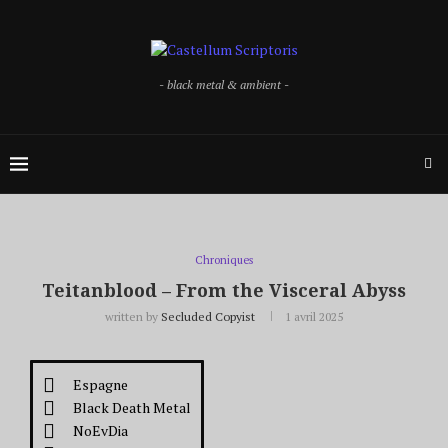
- black metal & ambient -
Chroniques
Teitanblood – From the Visceral Abyss
written by
Secluded Copyist
1 avril 2025
Espagne
Black Death Metal
NoEvDia