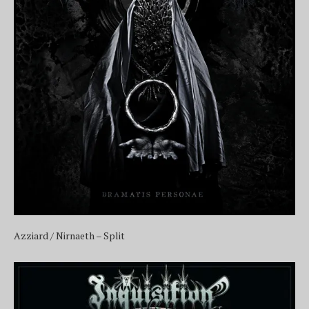
Azziard / Nirnaeth – Split